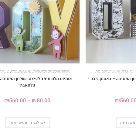
י על
,
כללי
,
קישוטים למסיבות
אותיות ומספרים תלת מימד
,
טלטאביז
,
כללי
,
קישוטי
ן המסיבה – באטמן גיבורי
אותיות תלת מימד לעיצוב שולחן המסיבה 
טלטאביז
₪
560.00
–
₪
80.00
₪
560.0
פשרויות
יש לבחור אפשרויות