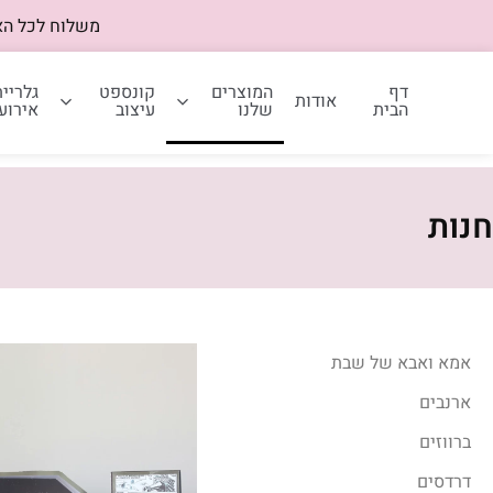
משלוח לכל הארץ – 40 שח | משלוח חינם ב
דף
המוצרים
קונספט
גלריית
אודות
הבית
שלנו
עיצוב
אירוע
חנות
אמא ואבא של שבת
ארנבים
ברווזים
דרדסים