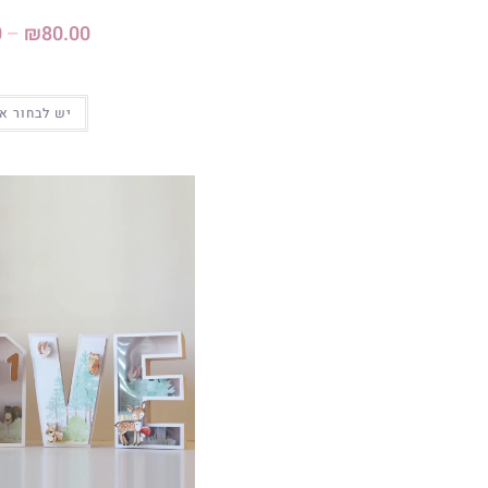
0
–
₪
80.00
יש לבחור א