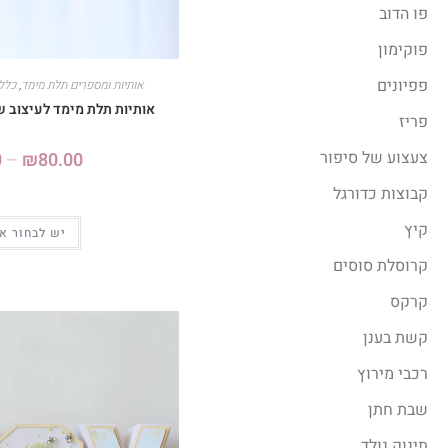
פו הדוב
פוקימון
פפיונים
אותיות ומספרים תלת מימד
,
כללי
אותיות תלת מימד לעיצוב ש
פריז
צעצוע של סיפור
0
–
₪
80.00
קבוצות כדורגל
קיץ
יש לבחור א
קרוסלת סוסים
קרקס
קשת בענן
רכבי מירוץ
שבת חתן
תינוק נולד