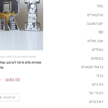
חלל
טרקטורים
יום האהבה
80'
אנה ואלזה
באולינג
אותיות ומספרים תלת מימד
,
גיבור
בובספוג
אותיות תלת מימד לעיצוב שולח
בראול סטארס
על
ברבי
0
–
₪
80.00
בת הים
גיבורי על
יש לבחור א
דובדבנים