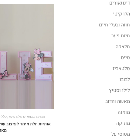
דינוזאורים
הלו קיטי
חווה ובעלי חיים
חיות ויער
חלאקה
טייס
טלטאביז
לבובו
לילו וסטיץ
מאשה והדוב
מואנה
אותיות ומספרים תלת מימד
,
כללי
,
מוזיקה
אותיות תלת מימד לעיצוב שול
מאו
מטוסי על