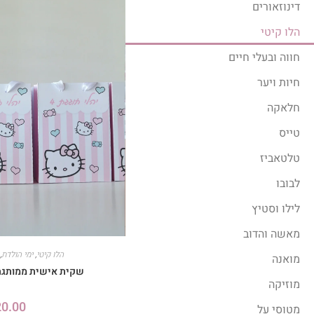
דינוזאורים
הלו קיטי
חווה ובעלי חיים
חיות ויער
חלאקה
טייס
טלטאביז
לבובו
לילו וסטיץ
מאשה והדוב
הלו קיטי
,
ימי הולדת
,
מואנה
שקית אישית ממותגת 
מוזיקה
20.00
מטוסי על