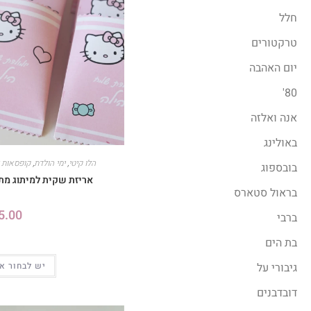
חלל
טרקטורים
יום האהבה
80'
אנה ואלזה
באולינג
הלו קיטי
,
ימי הולדת
,
קופסאות 
בובספוג
אריזת שקית למיתוג מתנ
בראול סטארס
5.00
ברבי
בת הים
גיבורי על
יש לבחור א
דובדבנים