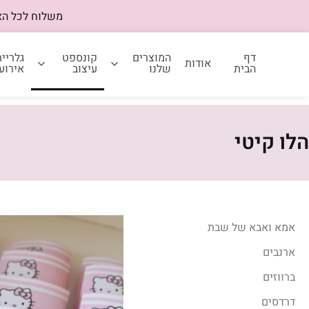
משלוח לכל הארץ – 40 שח | משלוח חינם ב
דף
המוצרים
קונספט
גלריית
אודות
הבית
שלנו
עיצוב
אירוע
הלו קיטי
אמא ואבא של שבת
ארנבים
ברווזים
דרדסים